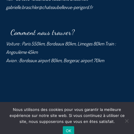
gabrielle.braschler@chateaubellevue-perigord.fr
Comment nous trouver?
Voiture : Paris 550km, Bordeaux 80km, Limoges 80km Train :
Angoulème 45km
Avion : Bordeaux airport 80km, Bergerac airport 70km
Nous utilisons des cookies pour vous garantir la meilleure
© 2026 | Chateau Bellevue, 16210 Saint-Avit, France | Linden Webdesign
expérience sur notre site web. Si vous continuez à utiliser ce
site, nous supposerons que vous en êtes satisfait.
OK