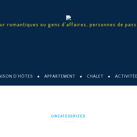
ur romantiques ou gens d'affaires, personnes de pas
AISON D’HÔTES
APPARTEMENT
CHALET
ACTIVITÉ
UNCATEGORIZED