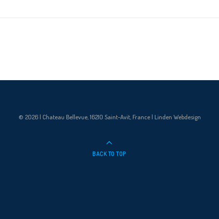
© 2026 | Chateau Bellevue, 16210 Saint-Avit, France | Linden Webdesign
BACK TO TOP